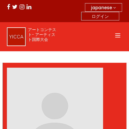
japanese
ログイン
アートコンテス
ト- アーティス
ト国際大会