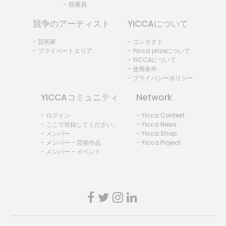
- 陪審員
競争のアーティスト
YICCAについて
- 芸術家
- コンタクト
- プライベートエリア
- Yicca prizeについて
- YICCAについて
- 使用条件
- プライバシーポリシー
YICCAコミュニティ
Network
- ログイン
- Yicca Contest
- ここで登録してください。
- Yicca News
- メンバー
- Yicca Shop
- メンバー - 芸術作品
- Yicca Project
- メンバー - イベント