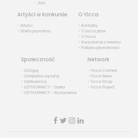
- Jury
Artyści w konkursie
O Yicca
- Artyści
- Kontakty
- Strefa prywatna
- O yicca prize
- O Yicca
- Korzystanie z serwisu
- Polityka prywatności
Społeczność
Network
- Zaloguj
- Yicca Contest
- Zarejestruj się tutaj
- Yicca News
- Użytkownicy
- Yicca Shop
- UŻYTKOWNICY - Dzieła
- Yicca Project
- UŻYTKOWNICY - Wydarzenia