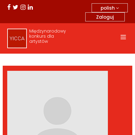
polish
Zaloguj
Międzynarodowy
konkurs dla
artystów