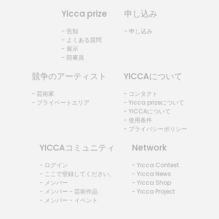
Yicca prize
申し込み
- 告知
- 申し込み
- よくある質問
- 展示
- 陪審員
競争のアーティスト
YICCAについて
- 芸術家
- コンタクト
- プライベートエリア
- Yicca prizeについて
- YICCAについて
- 使用条件
- プライバシーポリシー
YICCAコミュニティ
Network
- ログイン
- Yicca Contest
- ここで登録してください。
- Yicca News
- メンバー
- Yicca Shop
- メンバー - 芸術作品
- Yicca Project
- メンバー - イベント