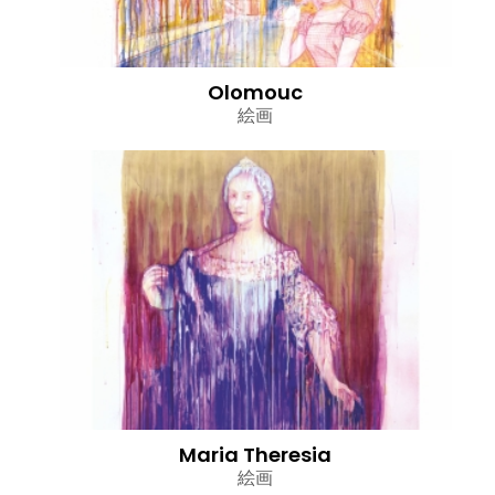
Olomouc
絵画
Maria Theresia
絵画