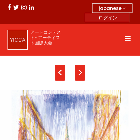
japanese
ログイン
アートコンテス
ト- アーティス
ト国際大会
<
>