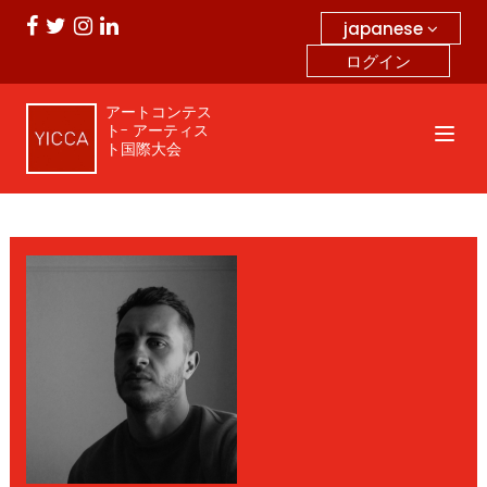
japanese
ログイン
アートコンテス
ト- アーティス
ト国際大会