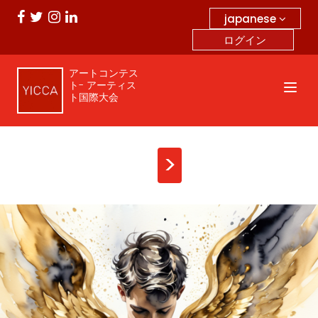
japanese
ログイン
アートコンテス
ト- アーティス
ト国際大会
>