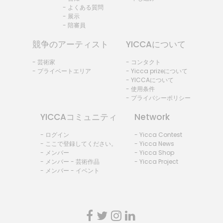
- よくある質問
- 展示
- 陪審員
競争のアーティスト
YICCAについて
- 芸術家
- コンタクト
- プライベートエリア
- Yicca prizeについて
- YICCAについて
- 使用条件
- プライバシーポリシー
YICCAコミュニティ
Network
- ログイン
- Yicca Contest
- ここで登録してください。
- Yicca News
- メンバー
- Yicca Shop
- メンバー - 芸術作品
- Yicca Project
- メンバー - イベント