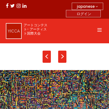
japanese
ログイン
アートコンテス
ト- アーティス
ト国際大会
<
>