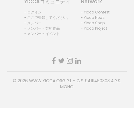
YICCAコミュニティ
Network
- ログイン
- Yicca Contest
- ここで登録してください。
- Yicca News
- メンバー
- Yicca Shop
- メンバー - 芸術作品
- Yicca Project
- メンバー - イベント
© 2026
WWW.YICCA.ORG
P.I. - C.F. 94111450303 A.P.S.
MOHO