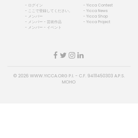
- ログイン
- Yicca Contest
- ここで登録してください。
- Yicca News
- メンバー
- Yicca Shop
- メンバー - 芸術作品
- Yicca Project
- メンバー - イベント
© 2026
WWW.YICCA.ORG
P.I. - C.F. 94111450303 A.P.S.
MOHO