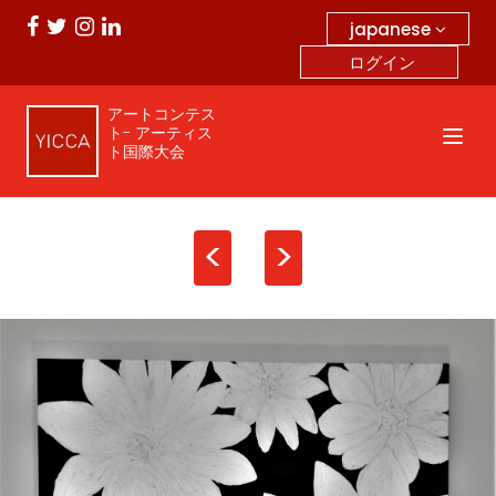
japanese
ログイン
アートコンテス
ト- アーティス
ト国際大会
<
>