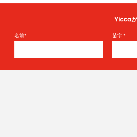
Yic
名前
*
苗字
*