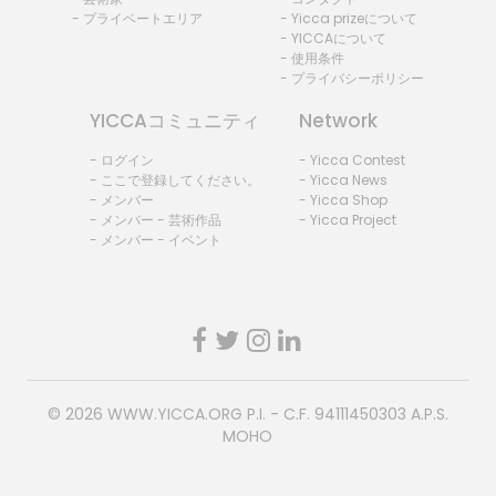
- プライベートエリア
- Yicca prizeについて
- YICCAについて
- 使用条件
- プライバシーポリシー
YICCAコミュニティ
Network
- ログイン
- Yicca Contest
- ここで登録してください。
- Yicca News
- メンバー
- Yicca Shop
- メンバー - 芸術作品
- Yicca Project
- メンバー - イベント
© 2026
WWW.YICCA.ORG
P.I. - C.F. 94111450303 A.P.S.
MOHO