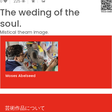
0
225
The weding of the
soul.
Mistical theam image.
Moses Abelseed
芸術作品について