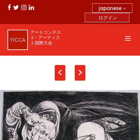
japanese
ログイン
アートコンテス
ト- アーティス
ト国際大会
<
>