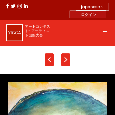
japanese
ログイン
アートコンテス
ト- アーティス
ト国際大会
<
>