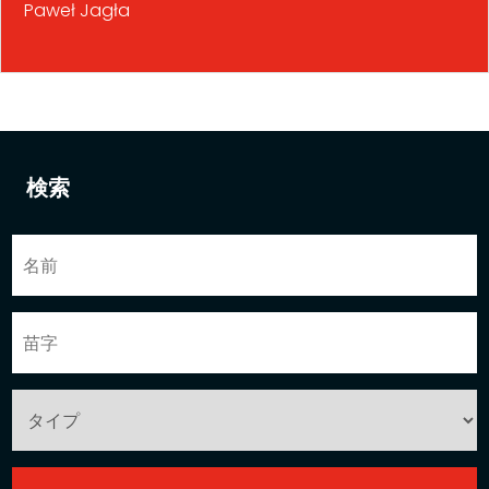
Paweł Jagła
検索