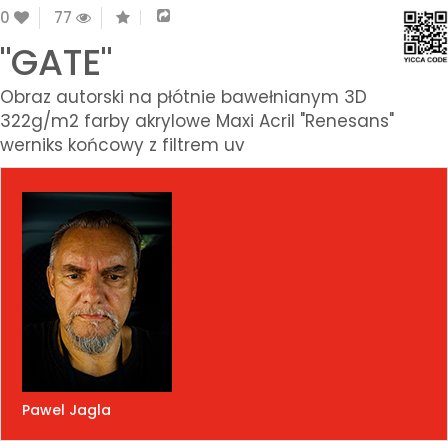
0
77
"GATE"
Obraz autorski na płótnie bawełnianym 3D
322g/m2 farby akrylowe Maxi Acril "Renesans"
werniks końcowy z filtrem uv
Pawel Jagla