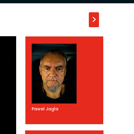
>
Pawel Jagla