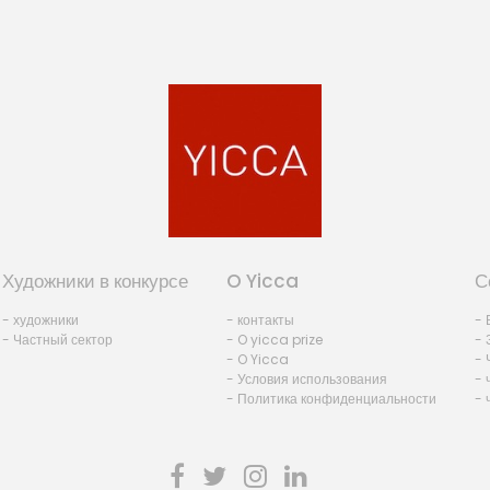
Художники в конкурсе
O Yicca
С
- художники
- контакты
- 
- Частный сектор
- O yicca prize
- 
- O Yicca
- 
- Условия использования
- 
- Политика конфиденциальности
- 