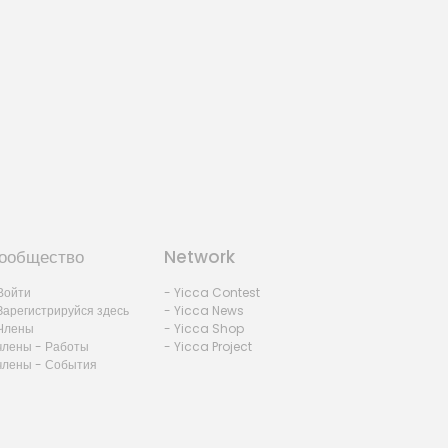
ообщество
Network
Войти
- Yicca Contest
Зарегистрируйся здесь
- Yicca News
Члены
- Yicca Shop
члены - Работы
- Yicca Project
члены - События