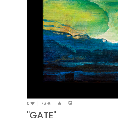
0
76
"GATE"