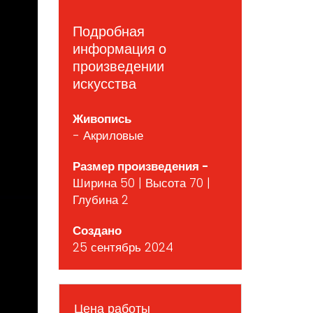
Подробная
информация о
произведении
искусства
Живопись
- Акриловые
Размер произведения -
Ширина 50 | Высота 70 |
Глубина 2
Создано
25 сентябрь 2024
Цена работы