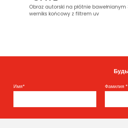
Obraz autorski na płótnie bawełnianym 
werniks końcowy z filtrem uv
Будь
Имя
*
Фамилия
*