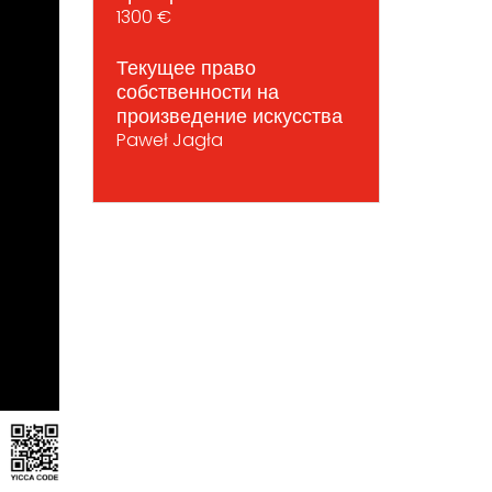
1300 €
Текущее право
собственности на
произведение искусства
Paweł Jagła