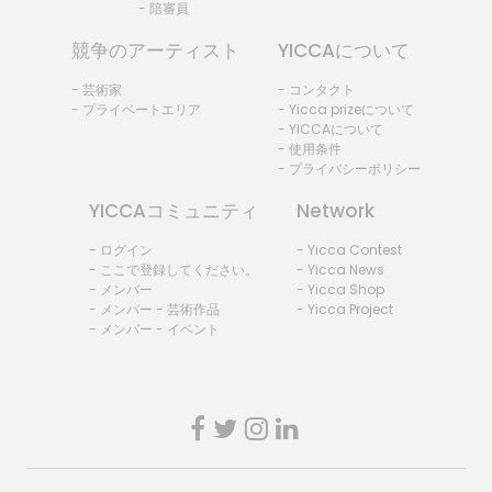
- 陪審員
競争のアーティスト
YICCAについて
- 芸術家
- コンタクト
- プライベートエリア
- Yicca prizeについて
- YICCAについて
- 使用条件
- プライバシーポリシー
YICCAコミュニティ
Network
- ログイン
- Yicca Contest
- ここで登録してください。
- Yicca News
- メンバー
- Yicca Shop
- メンバー - 芸術作品
- Yicca Project
- メンバー - イベント