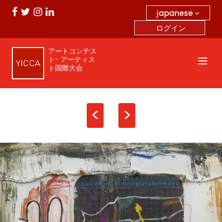
japanese
ログイン
アートコンテス
ト- アーティス
ト国際大会
<
>