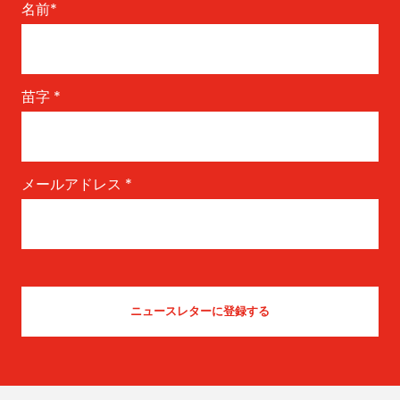
名前
*
From Yicca Art Shop
Highlights ARTIST: Gio ...
苗字
*
メールアドレス
*
Les Fleurs du Mal
by Marcel - Germany