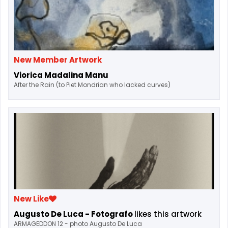
New Member Artwork
Viorica Madalina Manu
After the Rain (to Piet Mondrian who lacked curves)
New Like
Augusto De Luca - Fotografo
likes this artwork
ARMAGEDDON 12 - photo Augusto De Luca