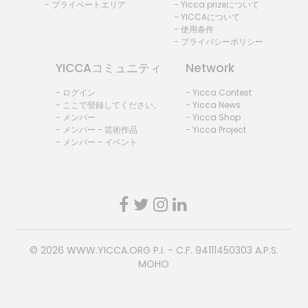
- プライベートエリア
- Yicca prizeについて
- YICCAについて
- 使用条件
- プライバシーポリシー
YICCAコミュニティ
Network
- ログイン
- Yicca Contest
- ここで登録してください。
- Yicca News
- メンバー
- Yicca Shop
- メンバー - 芸術作品
- Yicca Project
- メンバー - イベント
© 2026
WWW.YICCA.ORG
P.I. - C.F. 94111450303 A.P.S.
MOHO