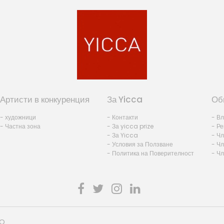
Артисти в конкуренция
За Yicca
Об
- художници
- Контакти
- В
- Частна зона
- За yicca prize
- Ре
- За Yicca
- Ч
- Условия за Ползване
- Чл
- Политика на Поверителност
- Ч
HO