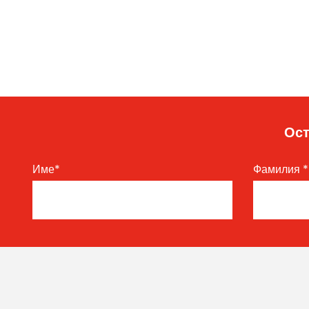
Ост
Име
*
Фамилия
*