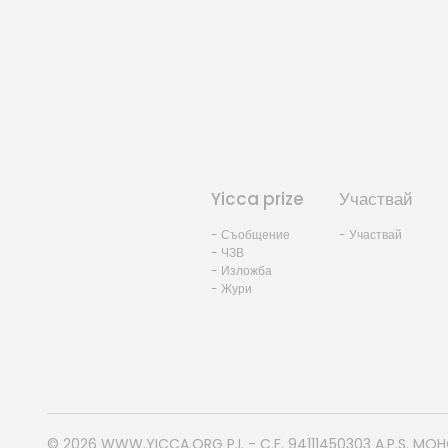
Yicca prize
Участвай
- Съобщение
- Участвай
- ЧЗВ
- Изложба
- Жури
© 2026
WWW.YICCA.ORG
P.I. - C.F. 94111450303 A.P.S. MO