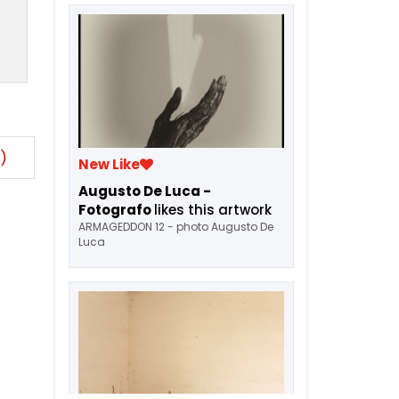
)
New Like
Augusto De Luca -
Fotografo
likes this artwork
ARMAGEDDON 12 - photo Augusto De
Luca