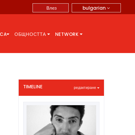
bulgarian
Влез
CCA
ОБЩНОСТТА
NETWORK
TIMELINE
редактиране