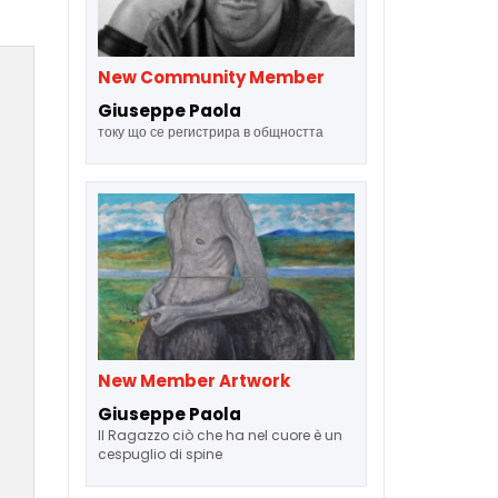
New Community Member
Giuseppe Paola
току що се регистрира в общността
New Member Artwork
Giuseppe Paola
Il Ragazzo ciò che ha nel cuore è un
cespuglio di spine