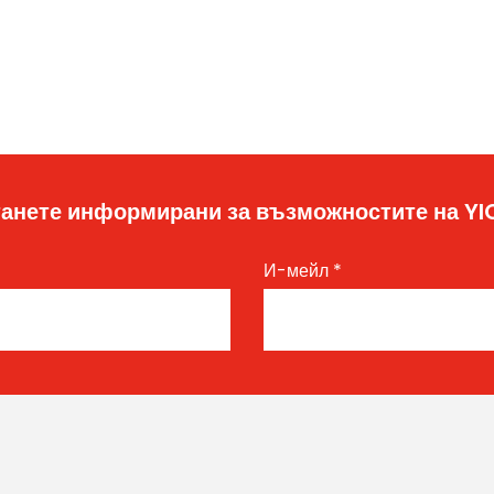
анете информирани за възможностите на Y
И-мейл
*