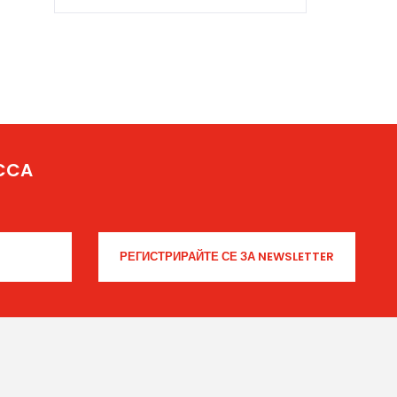
From Yicca Art News
“The Calling of The Steppes”
by Photographer Alina
Bobrova
ICCA
From Yicca Art Shop
Highlights ARTIST: Gio ...