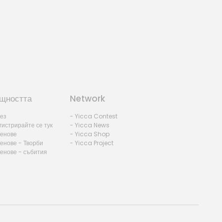
A-Noise
by Paolo - Italy
щността
Network
лез
- Yicca Contest
гистрирайте се тук
- Yicca News
ленове
- Yicca Shop
енове - Творби
- Yicca Project
ленове - събития