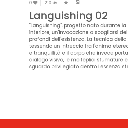
0
210
Languishing 02
"Languishing", progetto nato durante la
interiore, un'invocazione a spogliarsi d
profondi dell'esistenza. La tecnica del
tessendo un intreccio tra l'anima etere
e tranquillità e il corpo che invece por
dialogo visivo, le molteplici sfumature 
sguardo privilegiato dentro l'essenza s