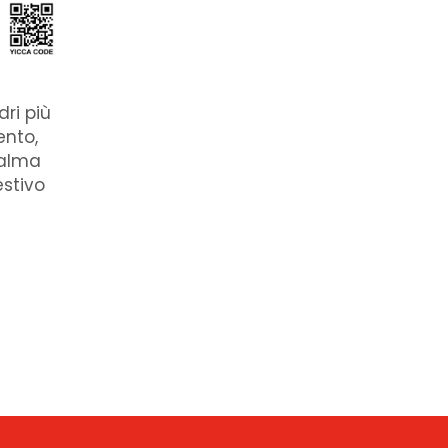
ri più
ento,
calma
estivo