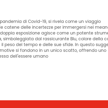
 pandemia di Covid-19, si rivela come un viaggio
elle catene delle incertezze per immergersi nei meand
la doppia esposizione agisce come un potente strum
a, simboleggiata dal rassicurante Blu, colore della 
ta il peso del tempo e delle sue sfide. In questo sugg
emotive si fondono in un unico scatto, offrendo uno
tessa dell'essere umano