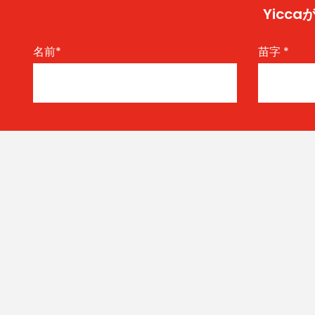
Yic
名前
*
苗字
*