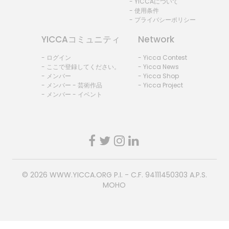
- YICCAについて
- 使用条件
- プライバシーポリシー
YICCAコミュニティ
Network
- ログイン
- Yicca Contest
- ここで登録してください。
- Yicca News
- メンバー
- Yicca Shop
- メンバー - 芸術作品
- Yicca Project
- メンバー - イベント
© 2026
WWW.YICCA.ORG
P.I. - C.F. 94111450303 A.P.S.
MOHO