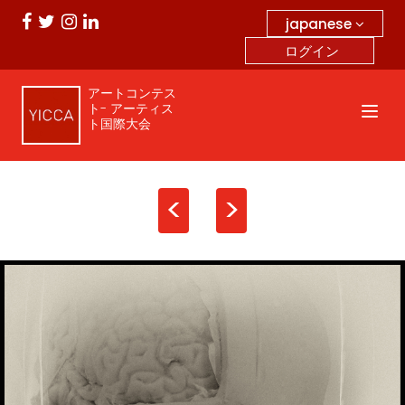
japanese
ログイン
アートコンテス
ト- アーティス
ト国際大会
<
>