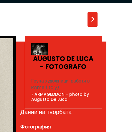
>
AUGUSTO DE LUCA
- FOTOGRAFO
Група художници, работя в
Rome (Italy)
» ARMAGEDDON - photo by
Augusto De Luca
Данни на творбата
Фотография