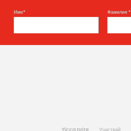
Име
*
Фамилия
*
Yicca prize
Участвай