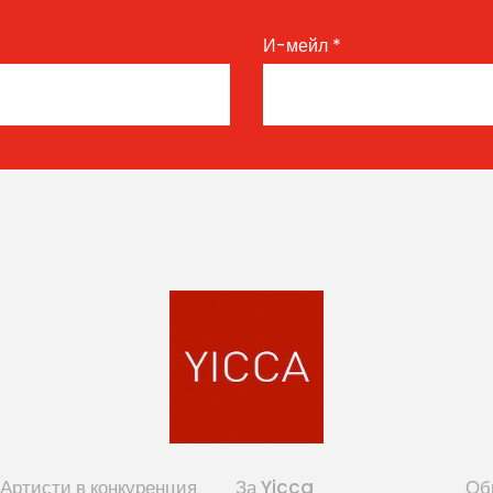
И-мейл
*
Артисти в конкуренция
За Yicca
Об