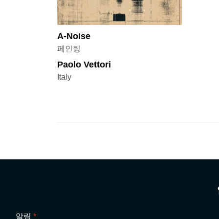
A-Noise
페인팅
Paolo Vettori
Italy
알림
*