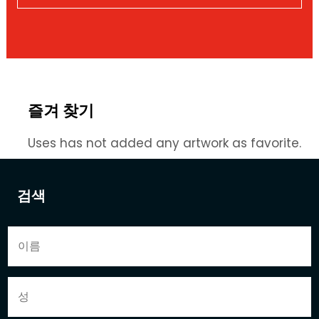
즐겨 찾기
Uses has not added any artwork as favorite.
검색