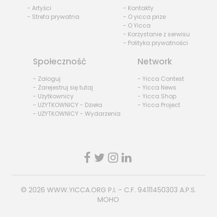
- Artyści
- Kontakty
- Strefa prywatna
- O yicca prize
- O Yicca
- Korzystanie z serwisu
- Polityka prywatności
Społeczność
Network
- Zaloguj
- Yicca Contest
- Zarejestruj się tutaj
- Yicca News
- Użytkownicy
- Yicca Shop
- UŻYTKOWNICY - Dzieła
- Yicca Project
- UŻYTKOWNICY - Wydarzenia
© 2026
WWW.YICCA.ORG
P.I. - C.F. 94111450303 A.P.S.
MOHO