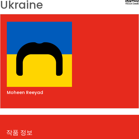
Ukraine
Moheen Reeyad
작품 정보