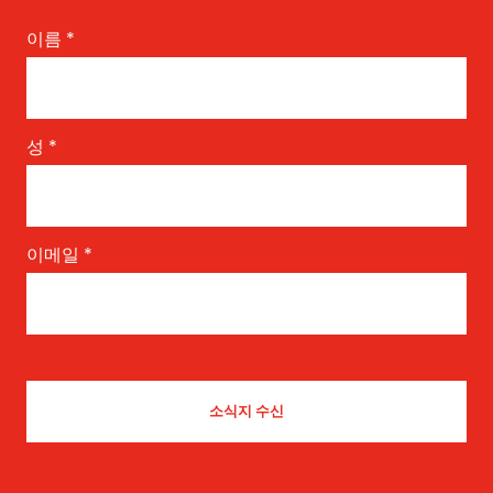
이름
*
성
*
이메일
*