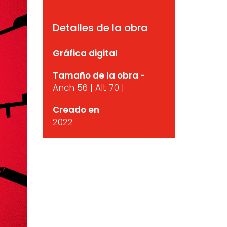
Detalles de la obra
Gráfica digital
Tamaño de la obra -
Anch 56 | Alt 70 |
Creado en
2022