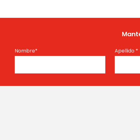
Manté
Nombre
*
Apellido
*