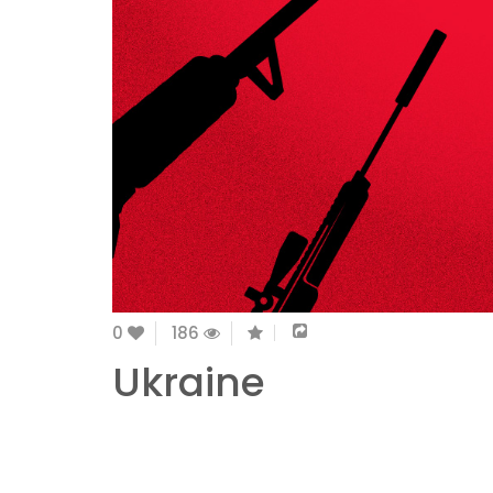
0
186
Ukraine