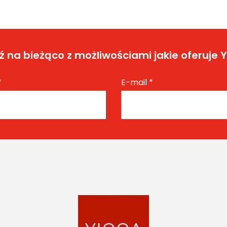
 na bieżąco z możliwościami jakie oferuje 
*
E-mail
*