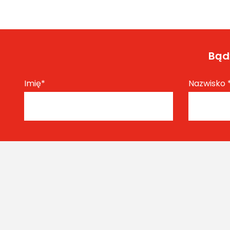
Bądź
Imię
*
Nazwisko