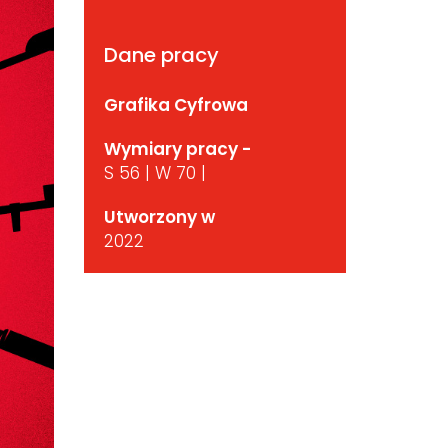
Dane pracy
Grafika Cyfrowa
Wymiary pracy -
S 56 | W 70 |
Utworzony w
2022