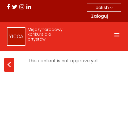
polish
Zaloguj
Międzynarodowy
konkurs dla
artystów
this content is not approve yet.
<