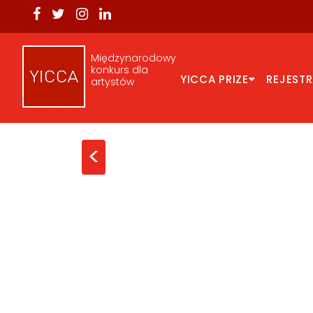
Międzynarodowy
konkurs dla
YICCA PRIZE
REJEST
artystów
<