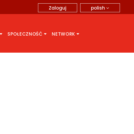
polish
Zaloguj
SPOŁECZNOŚĆ
NETWORK