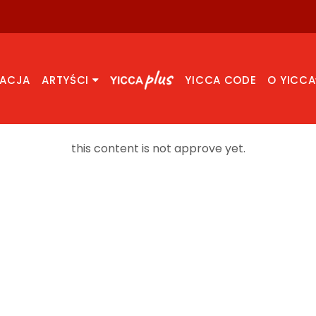
RACJA
ARTYŚCI
YICCA CODE
O YICCA
this content is not approve yet.