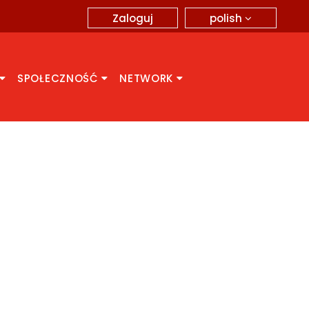
polish
Zaloguj
SPOŁECZNOŚĆ
NETWORK