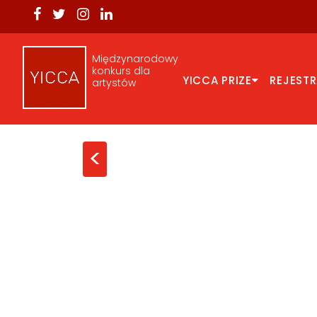
Międzynarodowy
konkurs dla
YICCA PRIZE
REJEST
artystów
<