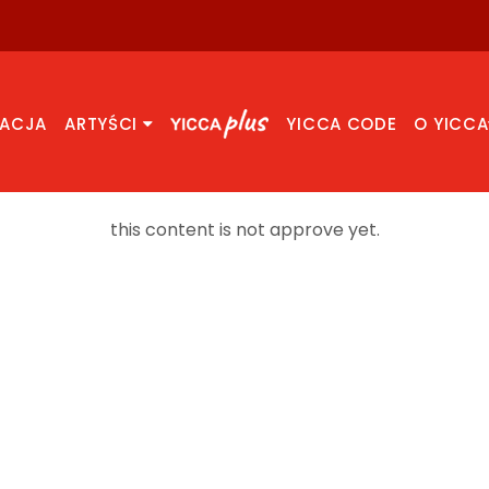
RACJA
ARTYŚCI
YICCA CODE
O YICCA
this content is not approve yet.