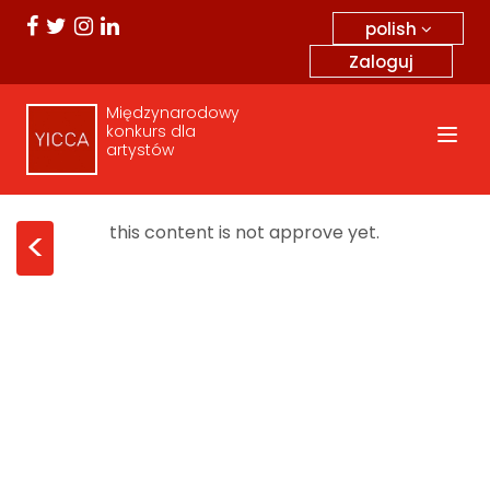
polish
Zaloguj
Międzynarodowy
konkurs dla
artystów
this content is not approve yet.
<