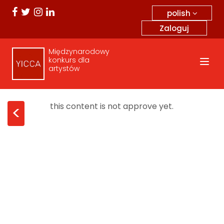
polish
Zaloguj
Międzynarodowy
konkurs dla
artystów
this content is not approve yet.
<