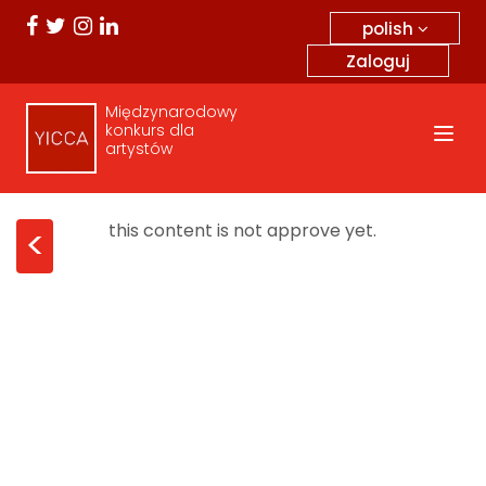
polish
Zaloguj
Międzynarodowy
konkurs dla
artystów
this content is not approve yet.
<