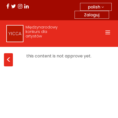
polish
Zaloguj
Międzynarodowy
konkurs dla
artystów
this content is not approve yet.
<