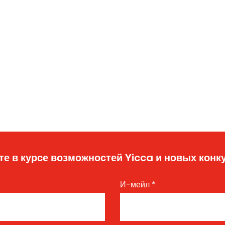
те в курсе возможностей Yicca и новых конк
И-мейл
*