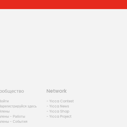
ообщество
Network
Войти
- Yicca Contest
Зарегистрируйся здесь
- Yicca News
Члены
- Yicca Shop
члены - Работы
- Yicca Project
члены - События