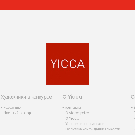
Художники в конкурсе
O Yicca
С
- художники
- контакты
- 
- Частный сектор
- O yicca prize
- 
- O Yicca
- 
- Условия использования
- 
- Политика конфиденциальности
- 