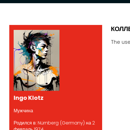
КОЛЛ
The use
Ingo Klotz
Мужчина
Родился в: Nürnberg (Germany) на 2
февраль 1974.