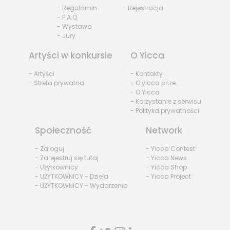
- Regulamin
- Rejestracja
- F.A.Q.
- Wystawa
- Jury
Artyści w konkursie
O Yicca
- Artyści
- Kontakty
- Strefa prywatna
- O yicca prize
- O Yicca
- Korzystanie z serwisu
- Polityka prywatności
Społeczność
Network
- Zaloguj
- Yicca Contest
- Zarejestruj się tutaj
- Yicca News
- Użytkownicy
- Yicca Shop
- UŻYTKOWNICY - Dzieła
- Yicca Project
- UŻYTKOWNICY - Wydarzenia