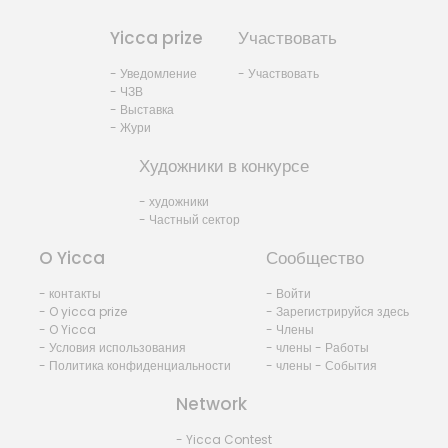
Yicca prize
Участвовать
- Уведомление
- Участвовать
- ЧЗВ
- Выставка
- Жури
Художники в конкурсе
- художники
- Частный сектор
O Yicca
Сообщество
- контакты
- Войти
- O yicca prize
- Зарегистрируйся здесь
- O Yicca
- Члены
- Условия использования
- члены - Работы
- Политика конфиденциальности
- члены - События
Network
- Yicca Contest