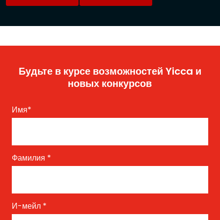
Будьте в курсе возможностей Yicca и
новых конкурсов
Имя
*
Фамилия
*
И-мейл
*