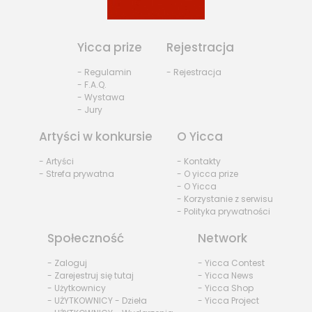
Yicca prize
Rejestracja
- Regulamin
- Rejestracja
- F.A.Q.
- Wystawa
- Jury
Artyści w konkursie
O Yicca
- Artyści
- Kontakty
- Strefa prywatna
- O yicca prize
- O Yicca
- Korzystanie z serwisu
- Polityka prywatności
Społeczność
Network
- Zaloguj
- Yicca Contest
- Zarejestruj się tutaj
- Yicca News
- Użytkownicy
- Yicca Shop
- UŻYTKOWNICY - Dzieła
- Yicca Project