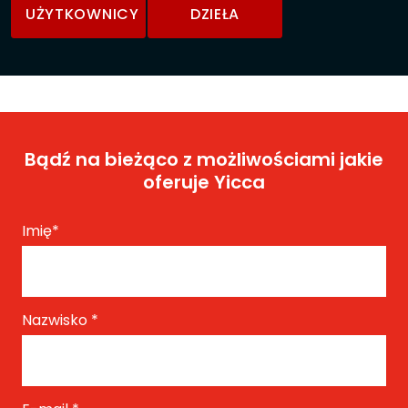
UŻYTKOWNICY
DZIEŁA
Bądź na bieżąco z możliwościami jakie
oferuje Yicca
Imię
*
Nazwisko
*