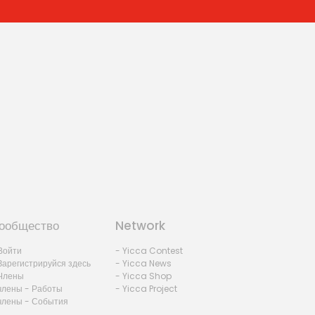
ообщество
Network
Войти
- Yicca Contest
Зарегистрируйся здесь
- Yicca News
Члены
- Yicca Shop
члены - Работы
- Yicca Project
члены - События