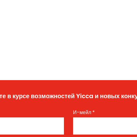
те в курсе возможностей Yicca и новых конк
И-мейл
*