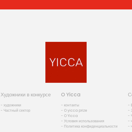
Художники в конкурсе
O Yicca
С
- художники
- контакты
- 
- Частный сектор
- O yicca prize
- 
- O Yicca
- 
- Условия использования
- 
- Политика конфиденциальности
- 