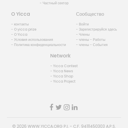
- Частный сектор
O Yicca
Сообщество
- контакты
- Войти
- O yicca prize
- Зарегистрируйся здесь
- O Yicca
- Члены
- Условия использования
- члены - Работы
- Политика конфиденциальности
- члены - События
Network
- Yicca Contest
- Yicca News
- Yicca Shop
- Yicca Project
© 2026
WWW.YICCA.ORG
P.I. - C.F. 94111450303 A.P.S.