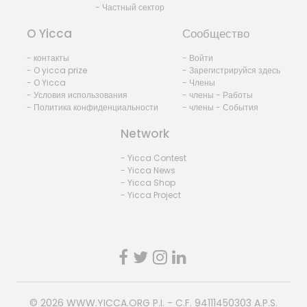
- Частный сектор
O Yicca
Сообщество
- контакты
- Войти
- O yicca prize
- Зарегистрируйся здесь
- O Yicca
- Члены
- Условия использования
- члены - Работы
- Политика конфиденциальности
- члены - События
Network
- Yicca Contest
- Yicca News
- Yicca Shop
- Yicca Project
© 2026
WWW.YICCA.ORG
P.I. - C.F. 94111450303 A.P.S.