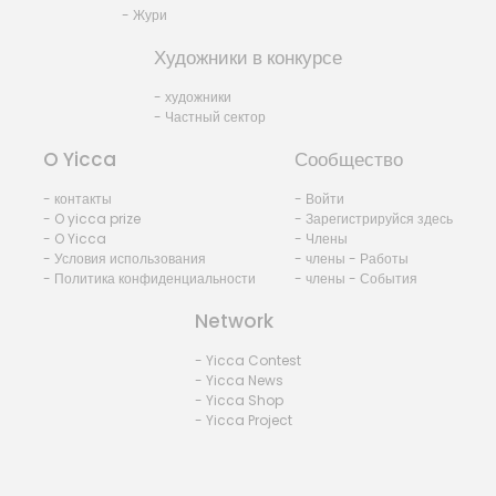
- Жури
Художники в конкурсе
- художники
- Частный сектор
O Yicca
Сообщество
- контакты
- Войти
- O yicca prize
- Зарегистрируйся здесь
- O Yicca
- Члены
- Условия использования
- члены - Работы
- Политика конфиденциальности
- члены - События
Network
- Yicca Contest
- Yicca News
- Yicca Shop
- Yicca Project