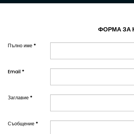
ФОРМА ЗА 
Пълно име
*
Email
*
Заглавие
*
Съобщение
*