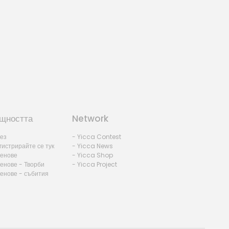
щността
Network
лез
- Yicca Contest
гистрирайте се тук
- Yicca News
ленове
- Yicca Shop
енове - Творби
- Yicca Project
ленове - събития