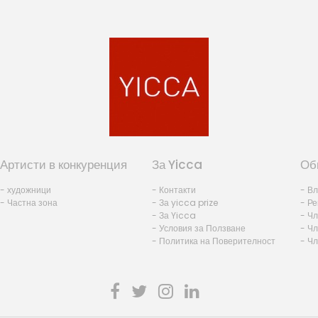
Артисти в конкуренция
За Yicca
Об
- художници
- Контакти
- В
- Частна зона
- За yicca prize
- Ре
- За Yicca
- Ч
- Условия за Ползване
- Чл
- Политика на Поверителност
- Ч