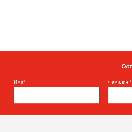
Ост
Име
*
Фамилия
*