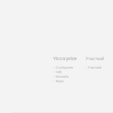
Yicca prize
Участвай
- Съобщение
- Участвай
- ЧЗВ
- Изложба
- Жури