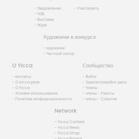
- Уведомление
- Участвовать
- ЧЗВ
- Выставка
- Жури
Художники в конкурсе
- художники
- Частный сектор
O Yicca
Сообщество
- контакты
- Войти
- O yicca prize
- Зарегистрируйся здесь
- O Yicca
- Члены
- Условия использования
- члены - Работы
- Политика конфиденциальности
- члены - События
Network
- Yicca Contest
- Yicca News
- Yicca Shop
- Yicca Project