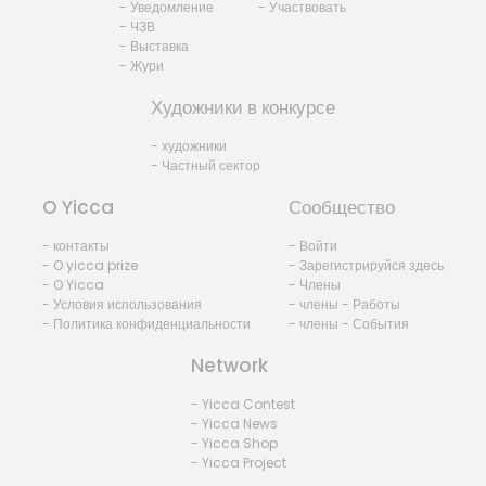
- Уведомление
- Участвовать
- ЧЗВ
- Выставка
- Жури
Художники в конкурсе
- художники
- Частный сектор
O Yicca
Сообщество
- контакты
- Войти
- O yicca prize
- Зарегистрируйся здесь
- O Yicca
- Члены
- Условия использования
- члены - Работы
- Политика конфиденциальности
- члены - События
Network
- Yicca Contest
- Yicca News
- Yicca Shop
- Yicca Project