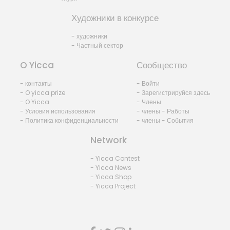
Художники в конкурсе
- художники
- Частный сектор
O Yicca
Сообщество
- контакты
- Войти
- O yicca prize
- Зарегистрируйся здесь
- O Yicca
- Члены
- Условия использования
- члены - Работы
- Политика конфиденциальности
- члены - События
Network
- Yicca Contest
- Yicca News
- Yicca Shop
- Yicca Project