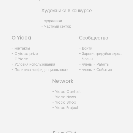
Художники в конкурсе
- художники
- Частный сектор
O Yicca
Сообщество
- контакты
- Войти
- O yicca prize
- Зарегистрируйся здесь
- O Yicca
- Члены
- Условия использования
- члены - Работы
- Политика конфиденциальности
- члены - События
Network
- Yicca Contest
- Yicca News
- Yicca Shop
- Yicca Project