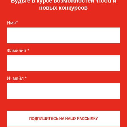
Будьте в курсе возможностей Yicca и
новых конкурсов
Имя
*
Фамилия
*
И-мейл
*