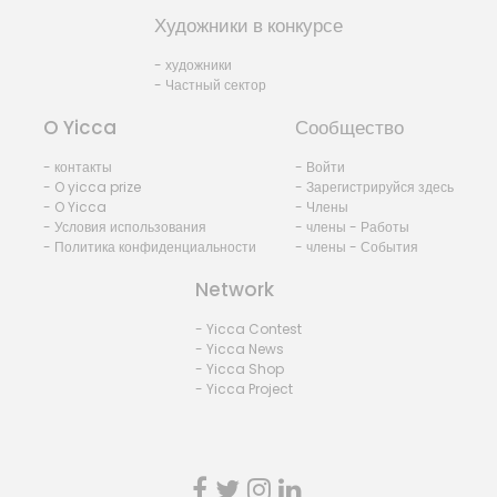
Художники в конкурсе
- художники
- Частный сектор
O Yicca
Сообщество
- контакты
- Войти
- O yicca prize
- Зарегистрируйся здесь
- O Yicca
- Члены
- Условия использования
- члены - Работы
- Политика конфиденциальности
- члены - События
Network
- Yicca Contest
- Yicca News
- Yicca Shop
- Yicca Project