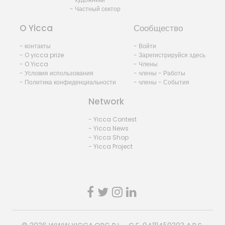
- Частный сектор
O Yicca
Сообщество
- контакты
- Войти
- O yicca prize
- Зарегистрируйся здесь
- O Yicca
- Члены
- Условия использования
- члены - Работы
- Политика конфиденциальности
- члены - События
Network
- Yicca Contest
- Yicca News
- Yicca Shop
- Yicca Project