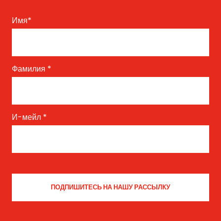
Имя
*
Фамилия
*
И-мейл
*