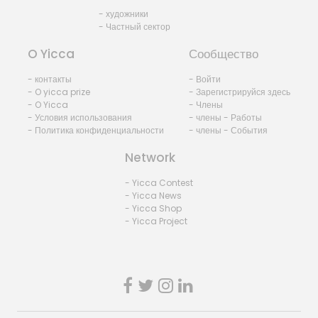
- художники
- Частный сектор
O Yicca
Сообщество
- контакты
- Войти
- O yicca prize
- Зарегистрируйся здесь
- O Yicca
- Члены
- Условия использования
- члены - Работы
- Политика конфиденциальности
- члены - События
Network
- Yicca Contest
- Yicca News
- Yicca Shop
- Yicca Project