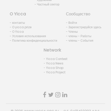
- Частный сектор
O Yicca
Сообщество
- контакты
- Войти
- O yicca prize
- Зарегистрируйся здесь
- O Yicca
- Члены
- Условия использования
- члены - Работы
- Политика конфиденциальности
- члены - События
Network
- Yicca Contest
- Yicca News
- Yicca Shop
- Yicca Project