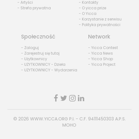
- Artyści
- Kontakty
- Strefa prywatna
- O yicca prize
- O Yicca
- Korzystanie z serwisu
- Polityka prywatności
Społeczność
Network
- Zaloguj
- Yicca Contest
- Zarejestruj się tutaj
- Yicca News
- Użytkownicy
- Yicca Shop
- UŻYTKOWNICY - Dzieła
- Yicca Project
- UŻYTKOWNICY - Wydarzenia
© 2026
WWW.YICCA.ORG
P.I. - C.F. 94111450303 A.P.S.
MOHO