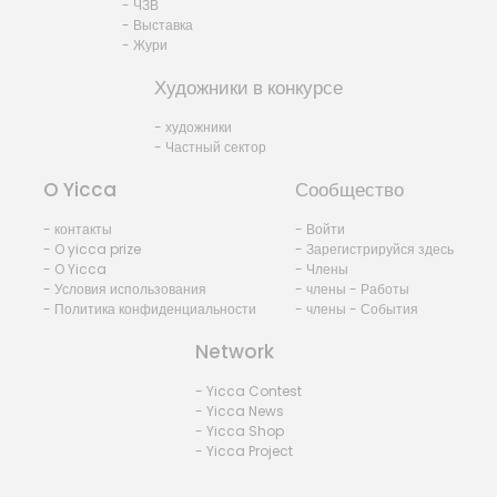
- ЧЗВ
- Выставка
- Жури
Художники в конкурсе
- художники
- Частный сектор
O Yicca
Сообщество
- контакты
- Войти
- O yicca prize
- Зарегистрируйся здесь
- O Yicca
- Члены
- Условия использования
- члены - Работы
- Политика конфиденциальности
- члены - События
Network
- Yicca Contest
- Yicca News
- Yicca Shop
- Yicca Project